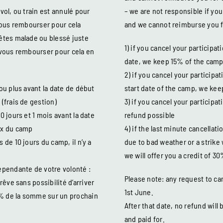
ol, ou train est annulé pour
– we are not responsible if you
vous rembourser pour cela
and we cannot reimburse you fo
êtes malade ou blessé juste
1) if you cancel your participa
vous rembourser pour cela en
date, we keep 15% of the cam
2) if you cancel your particip
 ou plus avant la date de début
start date of the camp, we ke
(frais de gestion)
3) if you cancel your participa
0 jours et 1 mois avant la date
refund possible
ix du camp
4) if the last minute cancellati
 de 10 jours du camp, il n’y a
due to bad weather or a strike 
we will offer you a credit of 3
dépendante de votre volonté :
Please note: any request to ca
êve sans possibilité d’arriver
1st June.
0% de la somme sur un prochain
After that date, no refund wil
and paid for.