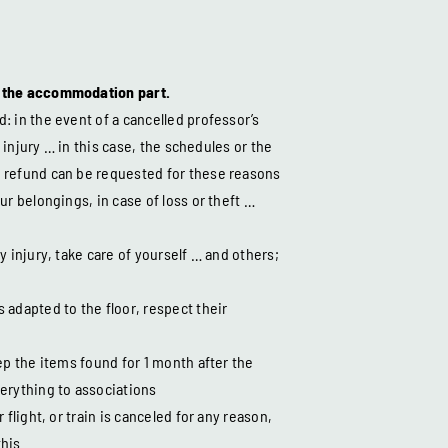
n the accommodation part.
: in the event of a cancelled professor’s
or injury … in this case, the schedules or the
 refund can be requested for these reasons
ur belongings, in case of loss or theft …
y injury, take care of yourself … and others;
 adapted to the floor, respect their
ep the items found for 1 month after the
erything to associations
 flight, or train is canceled for any reason,
this