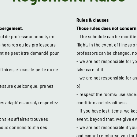
Rules & clauses
ébergement.
Those rules does not concer
vol de professeur annulé, en
– The schedule can be modified
 horaires ou les professeurs
flight, in the event of illness 
nt ne peut être demandé pour
professors can be changed. no
– we are not responsible for yo
faires, en cas de perte ou de
take care of it.
– we are not responsible for an
lessure quelconque, prenez
o)
– respect the rooms: use shoes
res adaptées au sol, respectez
condition and cleanliness
– if you have lost items, we ke
ons les affaires trouvées
event. beyond that, we give ev
 nous donnons tout à des
– we are not responsible if your
and cannot reimburse you for 