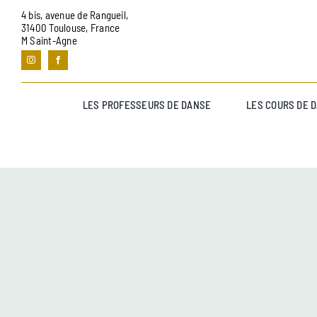
Passer
4 bis, avenue de Rangueil,
au
31400 Toulouse, France
M Saint-Agne
contenu
LES PROFESSEURS DE DANSE
LES COURS DE 