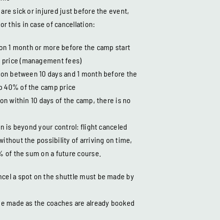
 are sick or injured just before the event,
r this in case of cancellation:
tion 1 month or more before the camp start
p price (management fees)
ation between 10 days and 1 month before the
ep 40% of the camp price
tion within 10 days of the camp, there is no
on is beyond your control: flight canceled
without the possibility of arriving on time,
0% of the sum on a future course.
ncel a spot on the shuttle must be made by
l be made as the coaches are already booked