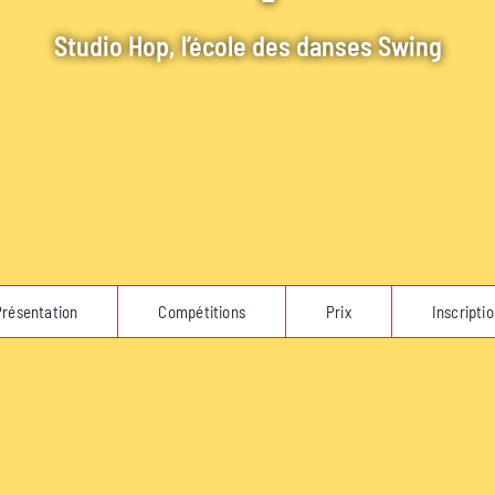
Studio Hop, l’école des danses Swing
Présentation
Compétitions
Prix
Inscripti