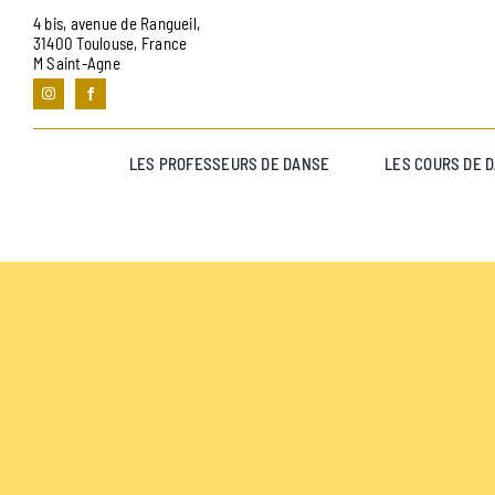
Passer
4 bis, avenue de Rangueil,
au
31400 Toulouse, France
M Saint-Agne
contenu
LES PROFESSEURS DE DANSE
LES COURS DE 